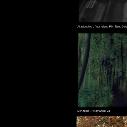
"Akazienallee", Ausstellung Film Noir, Gale
"Der Jäger", Fotomaniker 23