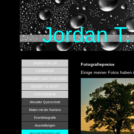
Jordan T
DA BIST DU JA!
Fotografiepreise
LITERATUR
Einige meiner Fotos haben
SEMINARE UND COACHING
SCHRIFT & WORT
FOTOGRAFIE
Aktueller Querschnitt
Malen mit der Kamera
Eventfotografie
Ausstellungen
Auszeichnungen und